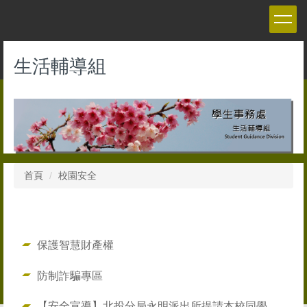
跳
到
主
要
生活輔導組
內
容
區
首頁
校園安全
保護智慧財產權
防制詐騙專區
【安全宣導】北投分局永明派出所提請本校同學