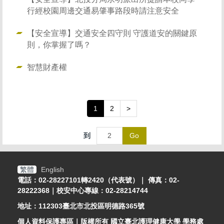
行經校園周邊交通易肇事路段時請注意安全
【安全宣導】交通安全四守則 守護道安的關鍵原
則，你掌握了嗎？
智慧財產權
1
2
>
到
Go
繁體
English
電話：02-28227101轉2420（代表號）｜ 傳真：02-
28222368｜校安中心專線：02-28214744
地址：112303臺北市北投區明德路365號
個人資料保護專區
｜版權所有 國立臺北護理健康大學 學務處