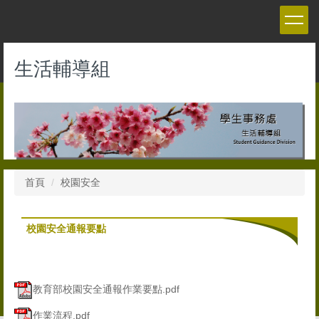
跳
到
主
要
生活輔導組
內
容
區
首頁
校園安全
校園安全通報要點
教育部校園安全通報作業要點.pdf
作業流程.pdf