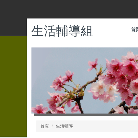
跳
到
主
要
生活輔導組
首
內
容
區
首頁
生活輔導