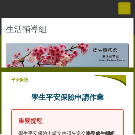
跳
到
主
要
生活輔導組
內
容
區
平安保險
學生平安保險申請作業
重要提醒
學生平安保險申請文件須先送交
學務處生輔組