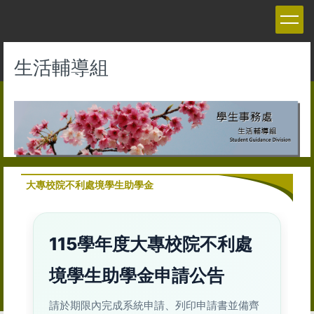
跳
到
主
要
生活輔導組
內
容
區
大專校院不利處境學生助學金
115學年度大專校院不利處
境學生助學金申請公告
請於期限內完成系統申請、列印申請書並備齊