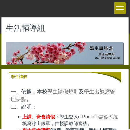
跳
到
主
要
生活輔導組
內
容
區
學生請假
一、依據：本校
學生請假規則
及
學生出
缺席管
理要點
。
二、說明：
上課、班會請假
：
學生登入
e-Portfolio請假系統
填寫線上假單，由授課教師審核。