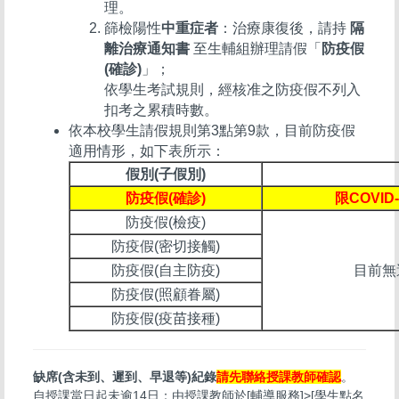
理。
篩檢陽性
中重症者
：治療康復後，請持
隔
離治療通知書
至生輔組辦理請假「
防疫假
(確診)
」；
依學生考試規則，經核准之防疫假不列入
扣考之累積時數。
依本校學生請假規則第3點第9款，目前防疫假
適用情形，如下表所示：
假別(子假別)
防疫假(確診)
限COVI
防疫假(檢疫)
防疫假(密切接觸)
防疫假(自主防疫)
目前無
防疫假(照顧眷屬)
防疫假(疫苗接種)
缺席(含未到、遲到、早退等)紀錄
請先聯絡授課教師確認
。
自授課當日起未逾14日：由授課教師於[輔導服務]>[學生點名