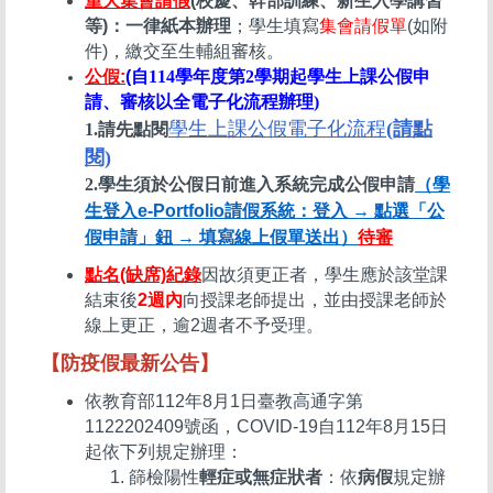
重大集會請假
(校慶、幹部訓練、新生入學講習
等)：一律紙本辦理
；學生填寫
集會請假單
(如附
件)，繳交至生輔組審核。
公假:
(
自114學年度第2學期起學生上課公假申
請、審核以全電子化流程辦理)
學生上課公假電子化流程
(請點
1.
請先點閱
閱)
2.學生須於公假日前進入系統完成公假申請
（學
生登入e-Portfolio請假系統：登入 → 點選「公
假申請」鈕 → 填寫線上假單送出）
待審
點名(缺席)紀錄
因故須更正者，學生應於該堂課
結束後
2週內
向授課老師提出，並由授課老師於
線上更正，逾2週者不予受理。
【防疫假最新公告】
依教育部112年8月1日臺教高通字第
1122202409號函，COVID-19自112年8月15日
起依下列規定辦理：
篩檢陽性
輕症或無症狀者
：依
病假
規定辦