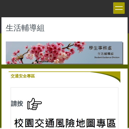
跳
到
主
要
生活輔導組
內
容
區
交通安全專區
請按