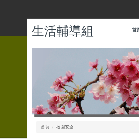
跳
到
主
要
生活輔導組
首
內
容
區
首頁
校園安全