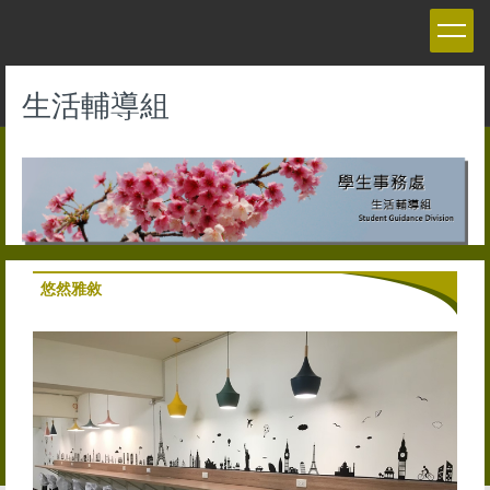
跳
到
主
要
生活輔導組
內
容
區
悠然雅敘