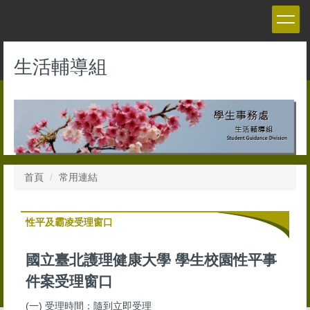
跳
到
主
要
生活輔導組
內
容
區
首頁
常用連結
性平及霸凌受理窗口
國立臺北護理健康大學 學生校園性平事
件案受理窗口
(一) 受理時間：隨到立即受理