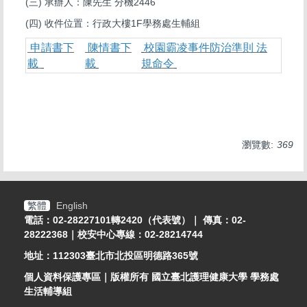
(三) 承辦人：陳先生
分機2446
(四)
收件位置：行政大樓1F學務處生輔組
申請書下
陳情書下
校園霸凌事件防治準則 法
載
載
規命令
瀏覽數:
369
繁體
English
電話：02-28227101轉2420（代表號）｜ 傳真：02-
28222368｜校安中心專線：02-28214744
地址：112303臺北市北投區明德路365號
個人資料保護專區
｜版權所有 國立臺北護理健康大學 學務處
生活輔導組